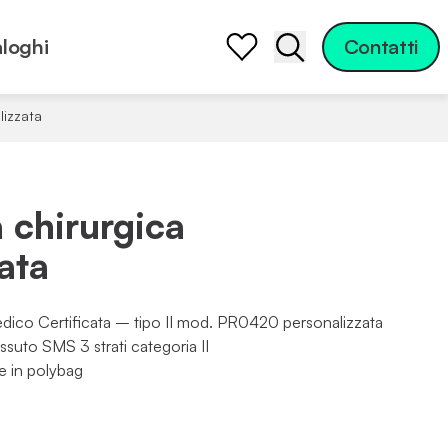
loghi
Contatti
Apri la barra di ric
lizzata
 chirurgica
ata
dico Certificata – tipo II mod. PR0420 personalizzata
ssuto SMS 3 strati categoria II
e in polybag