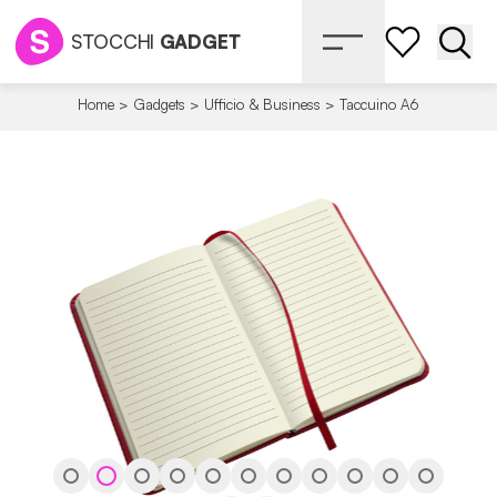
STOCCHI
GADGET
Apri 
Home
>
Gadgets
>
Ufficio & Business
>
Taccuino A6