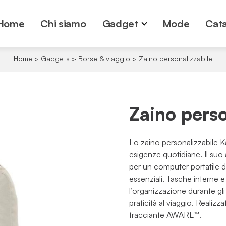
Home
Chi siamo
Gadget
Mode
Cata
Home
>
Gadgets
>
Borse & viaggio
>
Zaino personalizzabile
Zaino perso
Lo zaino personalizzabile K
esigenze quotidiane. Il su
per un computer portatile da
essenziali. Tasche interne
l’organizzazione durante gl
praticità al viaggio. Realizz
tracciante AWARE™.