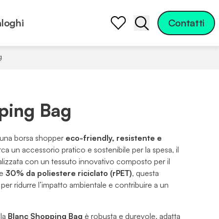
loghi
Contatti
Apri la barra di ric
g
ping Bag
una borsa shopper
eco-friendly, resistente e
rca un accessorio pratico e sostenibile per la spesa, il
ealizzata con un tessuto innovativo composto per il
e
30% da poliestere riciclato (rPET)
, questa
 per ridurre l’impatto ambientale e contribuire a un
 la
Blanc Shopping Bag
è robusta e durevole, adatta