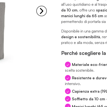
all’uso quotidiano e al tras
da 10 cm
, offre uno
spazi
manici lunghi da 65 cm
as
permettendo di portarla sia 
Disponibile in una gamma d
design e sostenibilità
, re
pratico e alla moda, senza r
Perché scegliere l
Materiale eco-frie
scelta sostenibile.
Resistente e durev
intensivo.
Capienza extra (19
Soffietto da 10 cm
–
Manici lunghi (65 