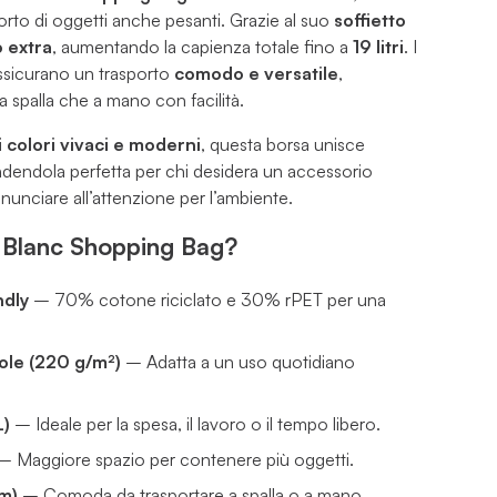
porto di oggetti anche pesanti. Grazie al suo
soffietto
o extra
, aumentando la capienza totale fino a
19 litri
. I
sicurano un trasporto
comodo e versatile
,
a spalla che a mano con facilità.
i
colori vivaci e moderni
, questa borsa unisce
ndendola perfetta per chi desidera un accessorio
inunciare all’attenzione per l’ambiente.
a Blanc Shopping Bag?
ndly
– 70% cotone riciclato e 30% rPET per una
ole (220 g/m²)
– Adatta a un uso quotidiano
L)
– Ideale per la spesa, il lavoro o il tempo libero.
 Maggiore spazio per contenere più oggetti.
cm)
– Comoda da trasportare a spalla o a mano.