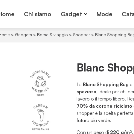
Home
Chi siamo
Gadget
Mode
Cata
Home
>
Gadgets
>
Borse & viaggio
>
Shopper
>
Blanc Shopping Ba
Blanc Shop
La
Blanc Shopping Bag
è 
spaziosa
, ideale per chi ce
lavoro o il tempo libero. R
70% da cotone riciclato
shopper è la scelta perfetta
futuro più verde.
Con un peso di
220 g/m²
,