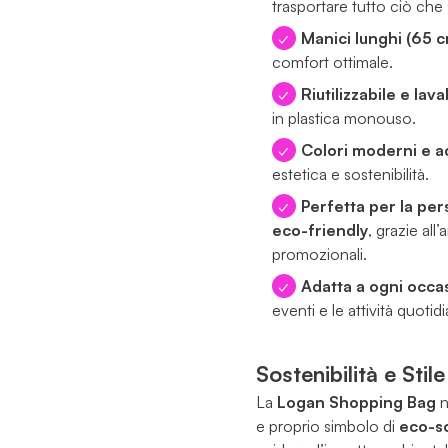
trasportare tutto ciò ch
Manici lunghi (65 
comfort ottimale.
Riutilizzabile e lava
in plastica monouso.
Colori moderni e ac
estetica e sostenibilità.
Perfetta per la per
eco-friendly
, grazie al
promozionali.
Adatta a ogni occa
eventi e le attività quotid
Sostenibilità e Stil
La
Logan Shopping Bag
n
e proprio simbolo di
eco-so