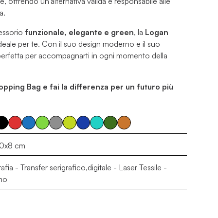
e, offrendo un’alternativa valida e responsabile alle
a.
cessorio
funzionale, elegante e green
, la
Logan
ideale per te. Con il suo design moderno e il suo
perfetta per accompagnarti in ogni momento della
pping Bag e fai la differenza per un futuro più
0x8 cm
afia - Transfer serigrafico,digitale - Laser Tessile -
mo