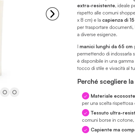
extra-resistente
, ideale 
rispetto alle comuni shoppe
x 8 cm) e la
capienza di 15 l
per trasportare documenti, l
a diverse esigenze.
I
manici lunghi da 65 cm
g
permettendo di indossarla s
è disponibile in una gamma
tocco di stile e vivacità al 
Perché scegliere l
Materiale ecososte
per una scelta rispettosa 
Tessuto ultra-resi
comuni borse in cotone, 
Capiente ma compat