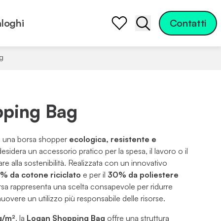
loghi
Contatti
Apri la barra di ric
g
pping Bag
 una borsa shopper
ecologica, resistente e
desidera un accessorio pratico per la spesa, il lavoro o il
re alla sostenibilità. Realizzata con un innovativo
% da cotone riciclato
e per il
30% da poliestere
rsa rappresenta una scelta consapevole per ridurre
overe un utilizzo più responsabile delle risorse.
g/m²
, la
Logan Shopping Bag
offre una struttura