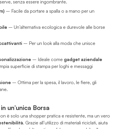
e serve, senza essere ingombrante.
cm)
– Facile da portare a spalla o a mano per un
bile
– Un’alternativa ecologica e durevole alle borse
cattivanti
– Per un look alla moda che unisce
sonalizzazione
– Ideale come
gadget aziendale
l’ampia superficie di stampa per loghi e messaggi
sione
– Ottima per la spesa, il lavoro, le fiere, gli
iane.
e in un’unica Borsa
on è solo una shopper pratica e resistente, ma un vero
stenibilità
. Grazie all’utilizzo di materiali riciclati, aiuta