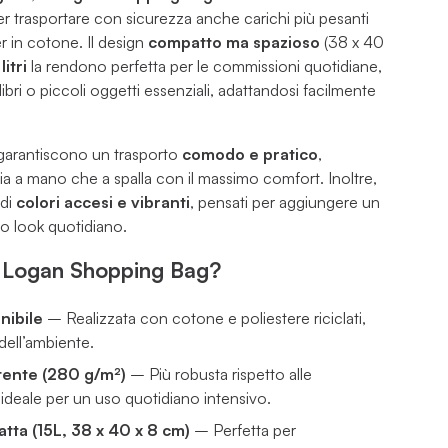
per trasportare con sicurezza anche carichi più pesanti
r in cotone. Il design
compatto ma spazioso
(38 x 40
itri
la rendono perfetta per le commissioni quotidiane,
ibri o piccoli oggetti essenziali, adattandosi facilmente
arantiscono un trasporto
comodo e pratico
,
ia a mano che a spalla con il massimo comfort. Inoltre,
 di
colori accesi e vibranti
, pensati per aggiungere un
tuo look quotidiano.
a Logan Shopping Bag?
nibile
– Realizzata con cotone e poliestere riciclati,
dell’ambiente.
stente (280 g/m²)
– Più robusta rispetto alle
ideale per un uso quotidiano intensivo.
ta (15L, 38 x 40 x 8 cm)
– Perfetta per