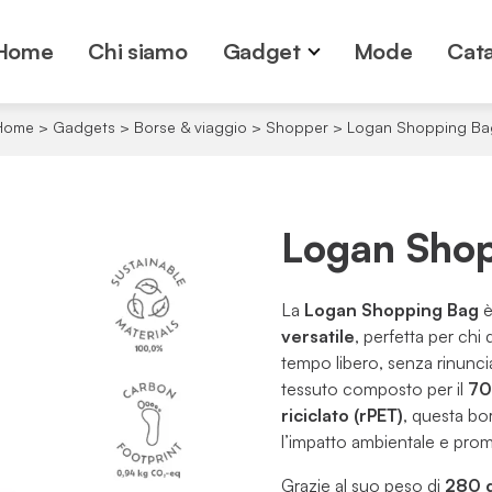
Home
Chi siamo
Gadget
Mode
Cata
Home
>
Gadgets
>
Borse & viaggio
>
Shopper
>
Logan Shopping Ba
Logan Sho
La
Logan Shopping Bag
è
versatile
, perfetta per chi 
tempo libero, senza rinuncia
tessuto composto per il
70
riciclato (rPET)
, questa bo
l’impatto ambientale e promu
Grazie al suo peso di
280 