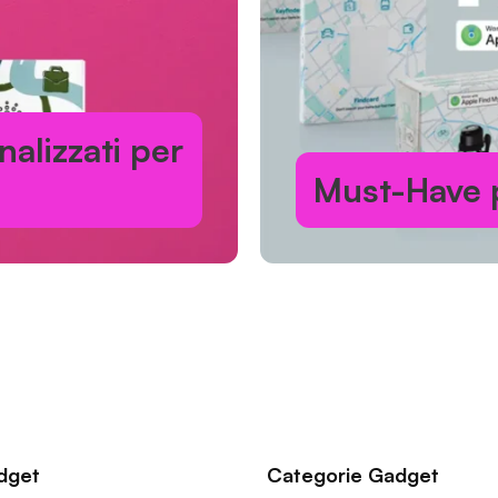
alizzati per
Must-Have p
dget
Categorie Gadget