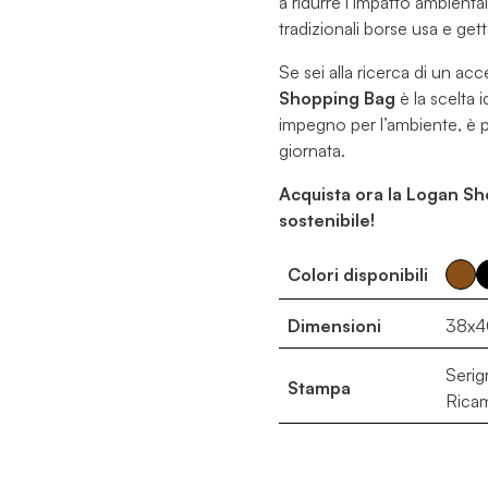
a ridurre l’impatto ambiental
tradizionali borse usa e gett
Se sei alla ricerca di un ac
Shopping Bag
è la scelta 
impegno per l’ambiente, è 
giornata.
Acquista ora la Logan Sho
sostenibile!
Colori disponibili
Dimensioni
38x4
Serigr
Stampa
Rica