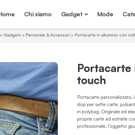
Home
Chi siamo
Gadget
Mode
Cata
>
Gadgets
>
Personale & Accessori
>
Portacarte in alluminio con sof
Portacarte 
touch
Portacarte personalizzato, i
slop per sette carte, puls
in polybag. Originale ed ele
proprie carte ed estrarle co
professionale, l’oggetto giu