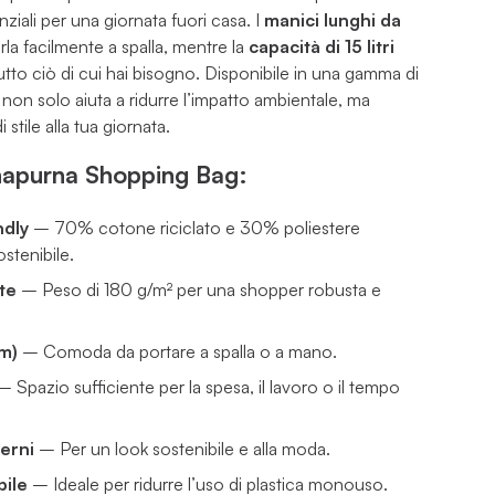
nziali per una giornata fuori casa. I
manici lunghi da
la facilmente a spalla, mentre la
capacità di 15 litri
utto ciò di cui hai bisogno. Disponibile in una gamma di
 non solo aiuta a ridurre l’impatto ambientale, ma
tile alla tua giornata.
napurna Shopping Bag:
ndly
– 70% cotone riciclato e 30% poliestere
ostenibile.
te
– Peso di 180 g/m² per una shopper robusta e
cm)
– Comoda da portare a spalla o a mano.
 Spazio sufficiente per la spesa, il lavoro o il tempo
derni
– Per un look sostenibile e alla moda.
bile
– Ideale per ridurre l’uso di plastica monouso.