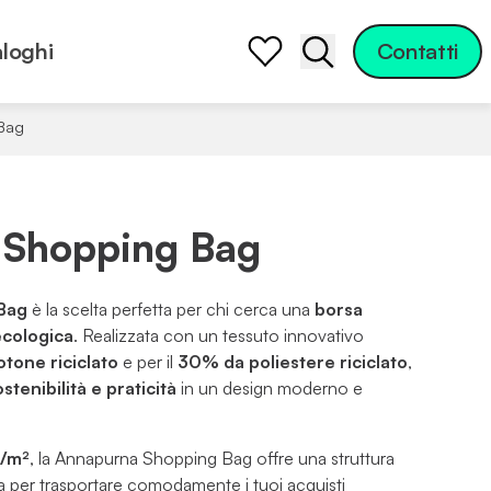
loghi
Contatti
Apri la barra di ric
Bag
 Shopping Bag
Bag
è la scelta perfetta per chi cerca una
borsa
ecologica
. Realizzata con un tessuto innovativo
tone riciclato
e per il
30% da poliestere riciclato
,
stenibilità e praticità
in un design moderno e
g/m²
, la Annapurna Shopping Bag offre una struttura
a per trasportare comodamente i tuoi acquisti