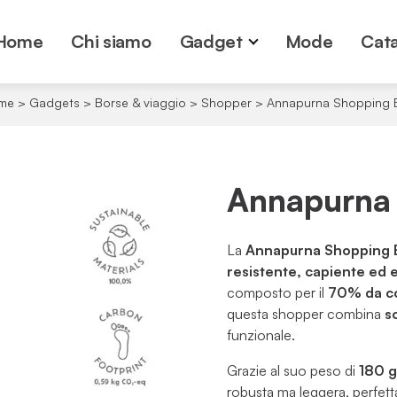
Home
Chi siamo
Gadget
Mode
Cata
me
>
Gadgets
>
Borse & viaggio
>
Shopper
>
Annapurna Shopping 
Annapurna
La
Annapurna Shopping 
resistente, capiente ed
composto per il
70% da co
questa shopper combina
so
funzionale.
Grazie al suo peso di
180 
robusta ma leggera, perfett