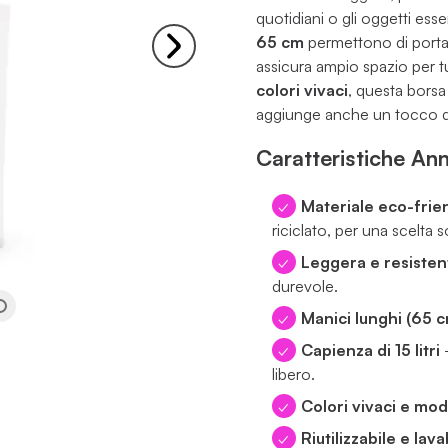
quotidiani o gli oggetti esse
65 cm
permettono di portar
assicura ampio spazio per t
colori vivaci
, questa borsa
aggiunge anche un tocco di s
Caratteristiche An
Materiale eco-frie
riciclato, per una scelta s
Leggera e resisten
durevole.
Manici lunghi (65 
Capienza di 15 litri
–
libero.
Colori vivaci e mo
Riutilizzabile e lava